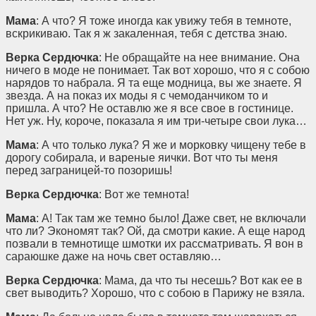
Мама
: А что? Я тоже иногда как увижу тебя в темноте,
вскрикиваю. Так я ж закаленная, тебя с детства знаю.
Верка Сердючка
: Не обращайте на нее внимание. Она
ничего в моде не понимает. Так вот хорошо, что я с собою
нарядов то набрала. Я та еще модница, вы же знаете. Я
звезда. А на показ их моды я с чемоданчиком то и
пришла. А что? Не оставлю же я все свое в гостинице.
Нет уж. Ну, короче, показала я им три-четыре свои лука…
Мама
: А что только лука? Я же и морковку чищену тебе в
дорогу собирала, и вареные яички. Вот что ты меня
перед заграницей-то позоришь!
Верка Сердючка
: Вот же темнота!
Мама
: А! Так там же темно было! Даже свет, не включали
что ли? Экономят так? Ой, да смотри какие. А еще народ
позвали в темнотище шмотки их рассматривать. Я вон в
сараюшке даже на ночь свет оставляю…
Верка Сердючка
: Мама, да что ты несешь? Вот как ее в
свет выводить? Хорошо, что с собою в Парижу не взяла.