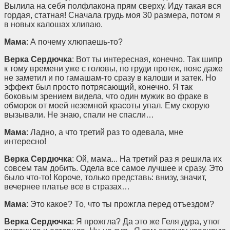
Вылила на себя полфлакона прям сверху. Иду такая вся
гордая, статная! Сначала грудь моя 30 размера, потом я
в новых калошах хлипаю.
Мама
: А почему хлюпаешь-то?
Верка Сердючка
: Вот ты интересная, конечно. Так шипр
к тому времени уже с головы, по груди протек, пояс даже
не заметил и по гамашам-то сразу в калоши и затек. Но
эффект был просто потрясающий, конечно. Я так
боковым зрением видела, что один мужик во фраке в
обморок от моей неземной красоты упал. Ему скорую
вызывали. Не знаю, спали не спасли…
Мама
: Ладно, а что третий раз то одевала, мне
интересно!
Верка Сердючка
: Ой, мама... На третий раз я решила их
совсем там добить. Одела все самое лучшее и сразу. Это
было что-то! Короче, только представь: внизу, значит,
вечернее платье все в стразах…
Мама
: Это какое? То, что ты прожгла перед отъездом?
Верка Сердючка
: Я прожгла? Да это же Геля дура, утюг