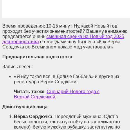
Время проведения: 10-15 минут. Ну, какой Новый год
проходит без участия знаменитостей? Вашему вниманию
предлагается очень
смешная сценка на Новый год 2025
для корпоратива
со звёздами шоу-бизнеса «Как Верка
Сердючка во Всемирном показе мод участвовала»
Предварительная подготовка:
Запись песен:
«Я иду такая вся, в Дольче Габбана» и другие из
репертуара Верки Сердючки.
Читать также
:
Сценарий Нового года с
Веркой Сердючкой
.
Действующие лица
:
Верка Сердючка
. Переодетый мужчина. Одет в
белые колготки, клетчатую юбку на застежках (по
колено), белую мужскую рубашку, застегнутую по