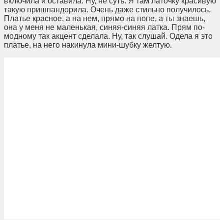
включила и оставила. Ну, не суть. Я там латочку красивую
такую пришпандорила. Очень даже стильно получилось.
Платье красное, а на нем, прямо на попе, а ты знаешь,
она у меня не маленькая, синяя-синяя латка. Прям по-
модному так акцент сделала. Ну, так слушай. Одела я это
платье, на него накинула мини-шубку желтую.