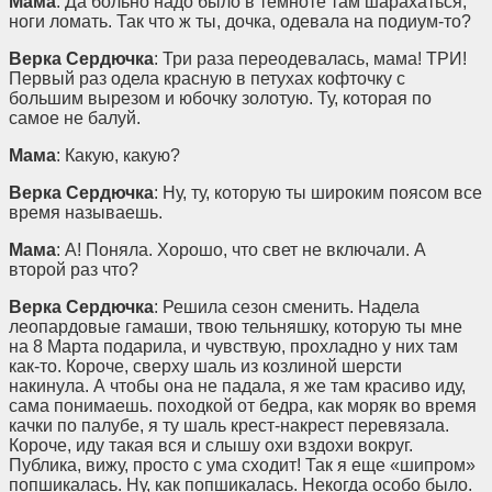
Мама
: Да больно надо было в темноте там шарахаться,
ноги ломать. Так что ж ты, дочка, одевала на подиум-то?
Верка Сердючка
: Три раза переодевалась, мама! ТРИ!
Первый раз одела красную в петухах кофточку с
большим вырезом и юбочку золотую. Ту, которая по
самое не балуй.
Мама
: Какую, какую?
Верка Сердючка
: Ну, ту, которую ты широким поясом все
время называешь.
Мама
: А! Поняла. Хорошо, что свет не включали. А
второй раз что?
Верка Сердючка
: Решила сезон сменить. Надела
леопардовые гамаши, твою тельняшку, которую ты мне
на 8 Марта подарила, и чувствую, прохладно у них там
как-то. Короче, сверху шаль из козлиной шерсти
накинула. А чтобы она не падала, я же там красиво иду,
сама понимаешь. походкой от бедра, как моряк во время
качки по палубе, я ту шаль крест-накрест перевязала.
Короче, иду такая вся и слышу охи вздохи вокруг.
Публика, вижу, просто с ума сходит! Так я еще «шипром»
попшикалась. Ну, как попшикалась. Некогда особо было.