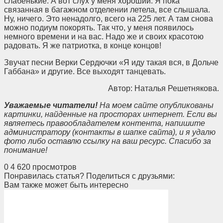
слабенькие. А вот слух у меня хороший. Я пока
связанная в багажном отделении летела, все слышала.
Ну, ничего. Это ненадолго, всего на 225 лет. А там снова
можно подиум покорять. Так что, у меня появилось
немного времени и на вас. Надо же и своих красотою
радовать. Я же патриотка, в конце концов!
Звучат песни Верки Сердючки «Я иду такая вся, в Дольче
Габбана» и другие. Все выходят танцевать.
Автор: Наталья Решетнякова.
Уважаемые читатели!
На моем сайте опубликованы
картинки, найденные на просторах интернет. Если вы
являетесь правообладателем контента, напишите
администратору (контакты в шапке сайта), и я удалю
фото либо оставлю ссылку на ваш ресурс. Спасибо за
понимание!
0
4 620 просмотров
Понравилась статья? Поделиться с друзьями:
Вам также может быть интересно