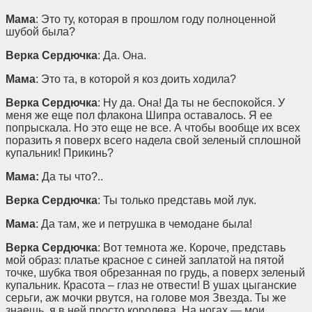
Мама
: Это ту, которая в прошлом году полноценной
шубой была?
Верка Сердючка
: Да. Она.
Мама
: Это та, в которой я коз доить ходила?
Верка Сердючка
: Ну да. Она! Да ты не беспокойся. У
меня же еще пол флакона Шипра оставалось. Я ее
попрыскала. Но это еще не все. А чтобы вообще их всех
поразить я поверх всего надела свой зеленый сплошной
купальник! Прикинь?
Мама:
Да ты что?..
Верка Сердючка
: Ты только представь мой лук.
Мама
: Да там, же и петрушка в чемодане была!
Верка Сердючка
: Вот темнота же. Короче, представь
мой образ: платье красное с синей заплатой на пятой
точке, шубка твоя обрезанная по грудь, а поверх зеленый
купальник. Красота – глаз не отвести! В ушах цыганские
серьги, аж мочки рвутся, на голове моя Звезда. Ты же
знаешь, я в ней просто королева. На ногах — мои