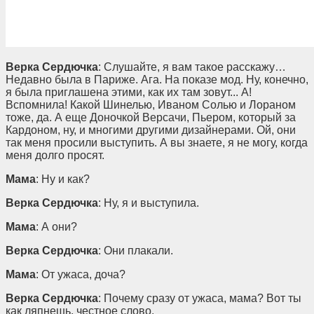
Верка Сердючка
: Слушайте, я вам такое расскажу…
Недавно была в Париже. Ага. На показе мод. Ну, конечно,
я была приглашена этими, как их там зовут... А!
Вспомнила! Какой Шинелью, Иваном Солью и Лораном
тоже, да. А еще Доночкой Версачи, Пьером, который за
Кардоном, ну, и многими другими дизайнерами. Ой, они
так меня просили выступить. А вы знаете, я не могу, когда
меня долго просят.
Мама
: Ну и как?
Верка Сердючка
: Ну, я и выступила.
Мама
: А они?
Верка Сердючка
: Они плакали.
Мама
: От ужаса, доча?
Верка Сердючка
: Почему сразу от ужаса, мама? Вот ты
как ляпнешь, честное слово.