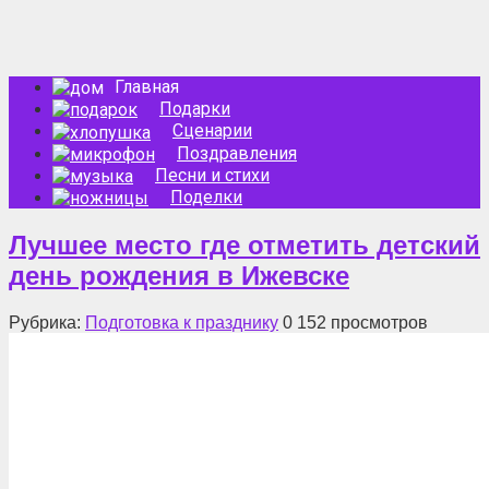
Главная
Подарки
Сценарии
Поздравления
Песни и стихи
Поделки
Лучшее место где отметить детский
день рождения в Ижевске
Рубрика:
Подготовка к празднику
0
152 просмотров