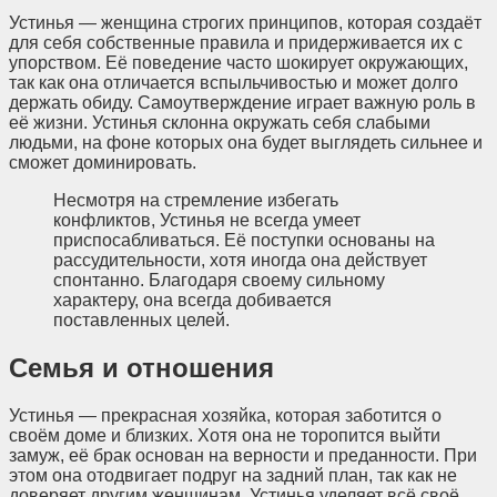
Устинья — женщина строгих принципов, которая создаёт
для себя собственные правила и придерживается их с
упорством. Её поведение часто шокирует окружающих,
так как она отличается вспыльчивостью и может долго
держать обиду. Самоутверждение играет важную роль в
её жизни. Устинья склонна окружать себя слабыми
людьми, на фоне которых она будет выглядеть сильнее и
сможет доминировать.
Несмотря на стремление избегать
конфликтов, Устинья не всегда умеет
приспосабливаться. Её поступки основаны на
рассудительности, хотя иногда она действует
спонтанно. Благодаря своему сильному
характеру, она всегда добивается
поставленных целей.
Семья и отношения
Устинья — прекрасная хозяйка, которая заботится о
своём доме и близких. Хотя она не торопится выйти
замуж, её брак основан на верности и преданности. При
этом она отодвигает подруг на задний план, так как не
доверяет другим женщинам. Устинья уделяет всё своё