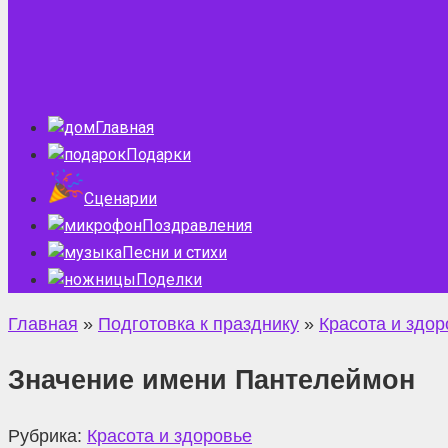
Главная
Подарки
Сценарии
Поздравления
Песни и стихи
Поделки
Главная
»
Подготовка к празднику
»
Красота и здор
Значение имени Пантелеймон
Рубрика:
Красота и здоровье