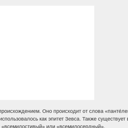
происхождением. Оно происходит от слова «панте́ле
использовалось как эпитет Зевса. Также существует
ие «всемилостивый» или «всемилосердный».