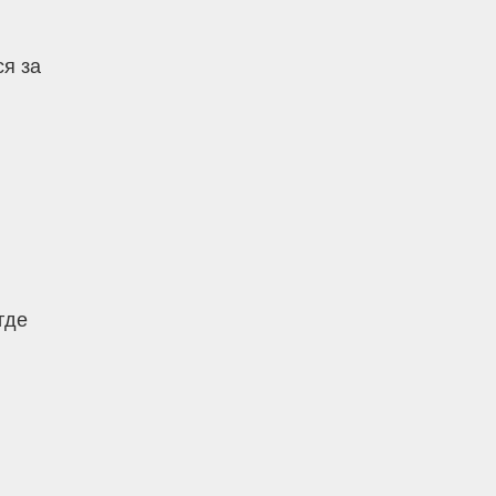
ся за
где