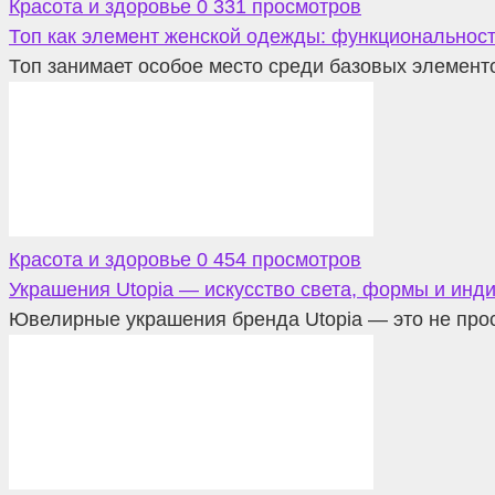
Красота и здоровье
0
331 просмотров
Топ как элемент женской одежды: функциональност
Топ занимает особое место среди базовых элементо
Красота и здоровье
0
454 просмотров
Украшения Utopia — искусство света, формы и инд
Ювелирные украшения бренда Utopia — это не прос