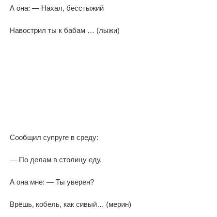
А она: — Нахал, бесстыжий
Навострил ты к бабам … (лыжи)
Сообщил супруге в среду:
— По делам в столицу еду.
А она мне: — Ты уверен?
Врёшь, кобель, как сивый… (мерин)