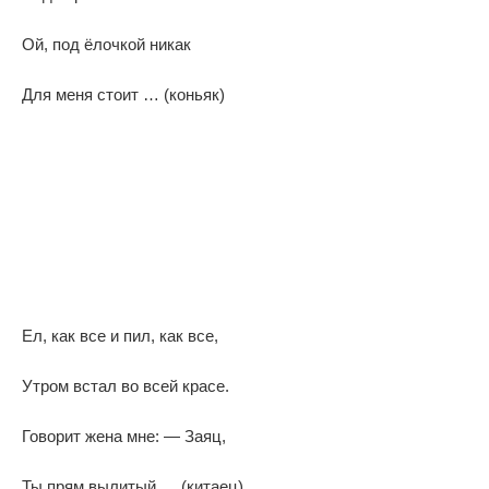
Ой, под ёлочкой никак
Для меня стоит … (коньяк)
Ел, как все и пил, как все,
Утром встал во всей красе.
Говорит жена мне: — Заяц,
Ты прям вылитый … (китаец)