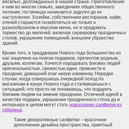
веселых, долгожданных в нашей стране. Приготовление
к ним во многих семьях, заведениях общественного
питания, гостиницах начинается задолго до их
наступления. Хозяйки, собственники ресторанов, кафе,
отелей стараются позаботиться не только о
разнообразном и вкусном меню, но и продумать
торжество до мелочей, включая сервировку праздничных
столов, украшение помещений, внешнее убранство
зданий.
Кроме того, в преддверии Нового года большинство из
нас нацелено на поиски подарков, презентов родным,
друзьям, коллегам. Хочется порадовать близких людей
оригинальностью, свежестью идеи, привнести в
праздник, домашний очаг некую изюминку. Нередки
случаи, когда совершаешь очередной поход по
магазинам в канун Нового года и сталкиваешься с
ситуацией, что просто не понимаешь, что подарить
близким людям на зимние праздники. Отличной идеей в
качестве подарка, украшения праздничного стола да и
интерьера в целом могут стать
новогодние салфетки из
гобелена
.
Такие декоративные салфетки – красочное
дополнение дизайна пространства, приятный