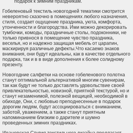
подарок к зимним праздникам.
Гобеленовый текстиль новогодней тематики смотрится
невероятно сказочно в помещениях любого назначения,
стиля, создает ощущение праздника, уюта, комфорта,
утонченности и благородства. Ими можно декорировать
тумбочки, комоды, праздничные столы, подоконники, не
только привнося в помещение чувство праздника,
веселья, но и надежно защищая мебель от царапин,
маскирируя различные дефекты.Что касаемо знаков
внимания, они будут идеальны, как в качестве отдельного
подарка, так и в в виде дополнения к более солидному
презенту.
Новогодние салфетки на основе гобеленового полотна
станут оптимальной альтернативой многим сувенирам,
так как будут не только доставлять удовольствие своей
привлекательностью, новизной, приятной текстурой, но и
станут незаменимой, полезной вещицей, необходимой в
обиходе, Они, с любовью преподнесенные в подарок
дорогим людям, будут ассоциироваться с вниманием,
заботой, уважением, а также станут приятным
напоминанием близким о дарителе и шумно
проведенных зимних праздниках.
Ивановская Студия текстильного дизайна предлагает