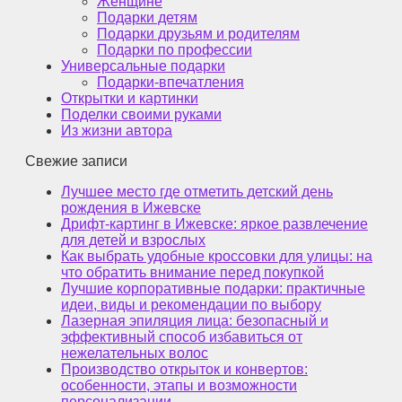
Женщине
Подарки детям
Подарки друзьям и родителям
Подарки по профессии
Универсальные подарки
Подарки-впечатления
Открытки и картинки
Поделки своими руками
Из жизни автора
Свежие записи
Лучшее место где отметить детский день
рождения в Ижевске
Дрифт-картинг в Ижевске: яркое развлечение
для детей и взрослых
Как выбрать удобные кроссовки для улицы: на
что обратить внимание перед покупкой
Лучшие корпоративные подарки: практичные
идеи, виды и рекомендации по выбору
Лазерная эпиляция лица: безопасный и
эффективный способ избавиться от
нежелательных волос
Производство открыток и конвертов:
особенности, этапы и возможности
персонализации