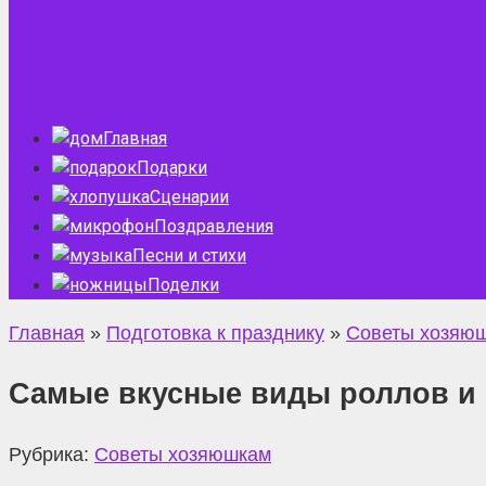
Главная
Подарки
Сценарии
Поздравления
Песни и стихи
Поделки
Главная
»
Подготовка к празднику
»
Советы хозяю
Самые вкусные виды роллов и 
Рубрика:
Советы хозяюшкам