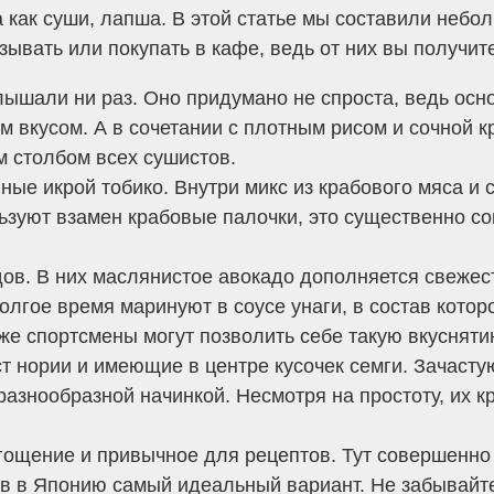
 как суши, лапша. В этой статье мы составили небо
азывать или покупать в кафе, ведь от них вы получи
ышали ни раз. Оно придумано не спроста, ведь осн
вкусом. А в сочетании с плотным рисом и сочной к
м столбом всех сушистов.
ые икрой тобико. Внутри микс из крабового мяса и
уют взамен крабовые палочки, это существенно сок
ов. В них маслянистое авокадо дополняется свежест
лгое время маринуют в соусе унаги, в состав которо
же спортсмены могут позволить себе такую вкуснятин
 нории и имеющие в центре кусочек семги. Зачастую
азнообразной начинкой. Несмотря на простоту, их к
гощение и привычное для рецептов. Тут совершенно 
 в Японию самый идеальный вариант. Не забывайте,