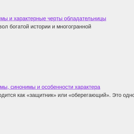
имы и характерные черты обладательницы
вол богатой истории и многогранной
мы, синонимы и особенности характера
одится как «защитник» или «оберегающий». Это одно