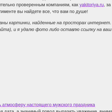
чительно проверенным компаниям, как
yakitoriya.ru
, з
именте вы найдете все, что вам по душе!
аны картинки, найденные на просторах интернет.
а), и я удалю фото либо оставлю ссылку на ваш р
ть атмосферу настоящего мужского праздника
я дата, а значимый повод выразить уважение, вним