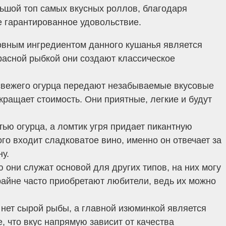
льшой топ самых вкусных роллов, благодаря
те гарантированное удовольствие.
овным ингредиентом данного кушанья является
расной рыбкой они создают классическое
 свежего огурца передают незабываемые вкусовые
ращает стоимость. Они приятные, легкие и будут
ью огурца, а ломтик угря придает пикантную
го входит сладковатое вино, именно он отвечает за
у.
 они служат основой для других типов, на них могу
райне часто приобретают любители, ведь их можно
нет сырой рыбы, а главной изюминкой является
 что вкус напрямую зависит от качества