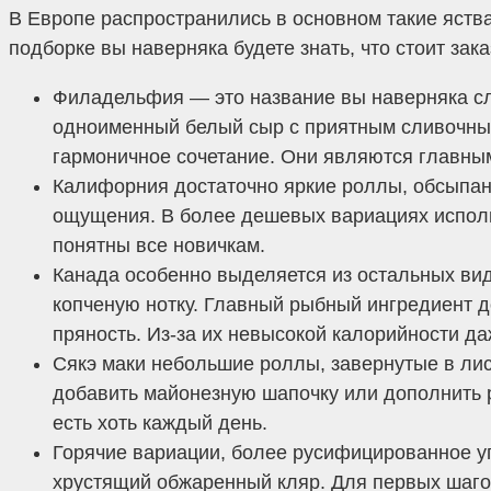
В Европе распространились в основном такие яства
подборке вы наверняка будете знать, что стоит зак
Филадельфия — это название вы наверняка сл
одноименный белый сыр с приятным сливочным 
гармоничное сочетание. Они являются главны
Калифорния достаточно яркие роллы, обсыпанн
ощущения. В более дешевых вариациях использ
понятны все новичкам.
Канада особенно выделяется из остальных вид
копченую нотку. Главный рыбный ингредиент до
пряность. Из-за их невысокой калорийности да
Сякэ маки небольшие роллы, завернутые в лист
добавить майонезную шапочку или дополнить р
есть хоть каждый день.
Горячие вариации, более русифицированное у
хрустящий обжаренный кляр. Для первых шагов