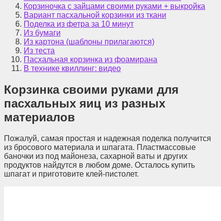
Корзиночка с зайцами своими руками + выкройка
Вариант пасхальной корзинки из ткани
Поделка из фетра за 10 минут
Из бумаги
Из картона (шаблоны прилагаются)
Из теста
Пасхальная корзинка из фоамирана
В технике квиллинг: видео
Корзинка своими руками для
пасхальных яиц из разных
материалов
Пожалуй, самая простая и надежная поделка получится
из бросового материала и шпагата. Пластмассовые
баночки из под майонеза, сахарной ваты и других
продуктов найдутся в любом доме. Осталось купить
шпагат и приготовите клей-пистолет.