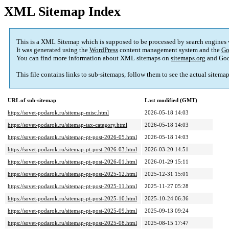
XML Sitemap Index
This is a XML Sitemap which is supposed to be processed by search engines
It was generated using the
WordPress
content management system and the
Go
You can find more information about XML sitemaps on
sitemaps.org
and Goo
This file contains links to sub-sitemaps, follow them to see the actual sitema
URL of sub-sitemap
Last modified (GMT)
https://sovet-podarok.ru/sitemap-misc.html
2026-05-18 14:03
https://sovet-podarok.ru/sitemap-tax-category.html
2026-05-18 14:03
https://sovet-podarok.ru/sitemap-pt-post-2026-05.html
2026-05-18 14:03
https://sovet-podarok.ru/sitemap-pt-post-2026-03.html
2026-03-20 14:51
https://sovet-podarok.ru/sitemap-pt-post-2026-01.html
2026-01-29 15:11
https://sovet-podarok.ru/sitemap-pt-post-2025-12.html
2025-12-31 15:01
https://sovet-podarok.ru/sitemap-pt-post-2025-11.html
2025-11-27 05:28
https://sovet-podarok.ru/sitemap-pt-post-2025-10.html
2025-10-24 06:36
https://sovet-podarok.ru/sitemap-pt-post-2025-09.html
2025-09-13 09:24
https://sovet-podarok.ru/sitemap-pt-post-2025-08.html
2025-08-15 17:47