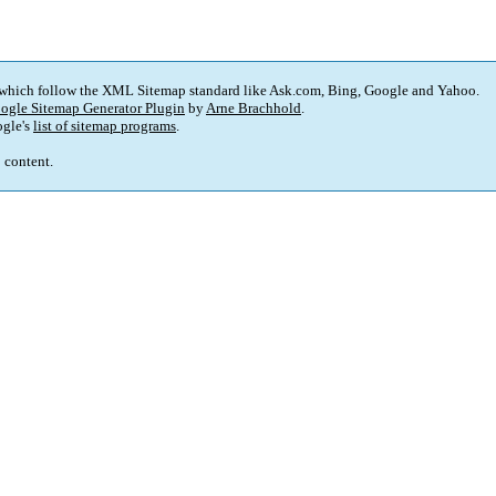
 which follow the XML Sitemap standard like Ask.com, Bing, Google and Yahoo.
ogle Sitemap Generator Plugin
by
Arne Brachhold
.
gle's
list of sitemap programs
.
p content.